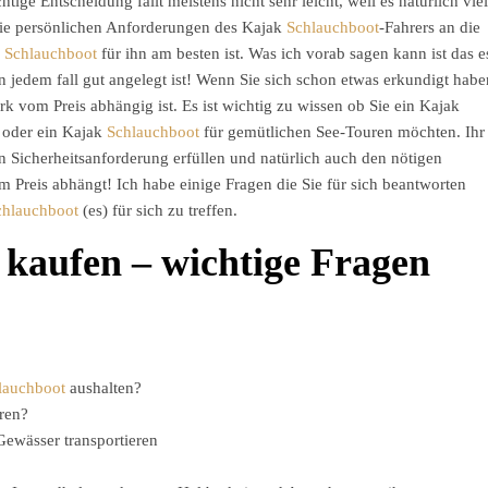
chtige Entscheidung fällt meistens nicht sehr leicht, weil es natürlich viel
die persönlichen Anforderungen des Kajak
Schlauchboot
-Fahrers an die
k
Schlauchboot
für ihn am besten ist. Was ich vorab sagen kann ist das e
in jedem fall gut angelegt ist! Wenn Sie sich schon etwas erkundigt habe
ark vom Preis abhängig ist. Es ist wichtig zu wissen ob Sie ein Kajak
 oder ein Kajak
Schlauchboot
für gemütlichen See-Touren möchten. Ihr
en Sicherheitsanforderung erfüllen und natürlich auch den nötigen
m Preis abhängt! Ich habe einige Fragen die Sie für sich beantworten
chlauchboot
(es) für sich zu treffen.
kaufen – wichtige Fragen
lauchboot
aushalten?
ren?
ewässer transportieren