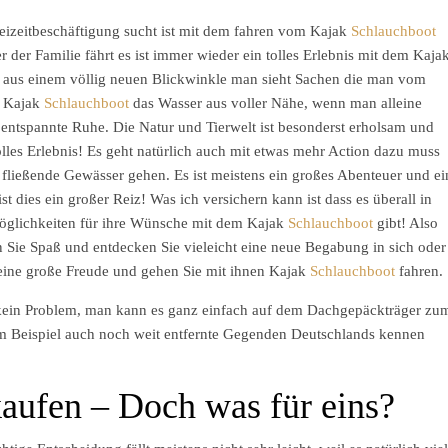
eizeitbeschäftigung sucht ist mit dem fahren vom Kajak
Schlauchboot
r der Familie fährt es ist immer wieder ein tolles Erlebnis mit dem Kaja
se aus einem völlig neuen Blickwinkle man sieht Sachen die man vom
m Kajak
Schlauchboot
das Wasser aus voller Nähe, wenn man alleine
 entspannte Ruhe. Die Natur und Tierwelt ist besonderst erholsam und
olles Erlebnis! Es geht natürlich auch mit etwas mehr Action dazu muss
 fließende Gewässer gehen. Es ist meistens ein großes Abenteuer und ei
 dies ein großer Reiz! Was ich versichern kann ist dass es überall in
öglichkeiten für ihre Wünsche mit dem Kajak
Schlauchboot
gibt! Also
en Sie Spaß und entdecken Sie vieleicht eine neue Begabung in sich oder
eine große Freude und gehen Sie mit ihnen Kajak
Schlauchboot
fahren.
kein Problem, man kann es ganz einfach auf dem Dachgepäckträger zu
um Beispiel auch noch weit entfernte Gegenden Deutschlands kennen
aufen – Doch was für eins?