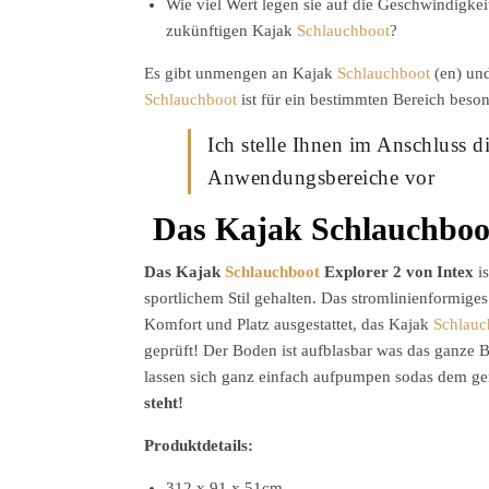
Wie viel Wert legen sie auf die Geschwindigke
zukünftigen Kajak
Schlauchboot
?
Es gibt unmengen an Kajak
Schlauchboot
(en) und
Schlauchboot
ist für ein bestimmten Bereich beson
Ich stelle Ihnen im Anschluss 
Anwendungsbereiche vor
Das Kajak Schlauchboot
Das
Kajak
Schlauchboot
Explorer 2
von Intex
is
sportlichem Stil gehalten. Das stromlinienformige
Komfort und Platz ausgestattet, das Kajak
Schlauc
geprüft! Der Boden ist aufblasbar was das ganze 
lassen sich ganz einfach aufpumpen sodas dem g
steht!
Produktdetails:
312 x 91 x 51cm