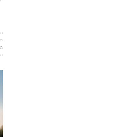
em
ln
in
en