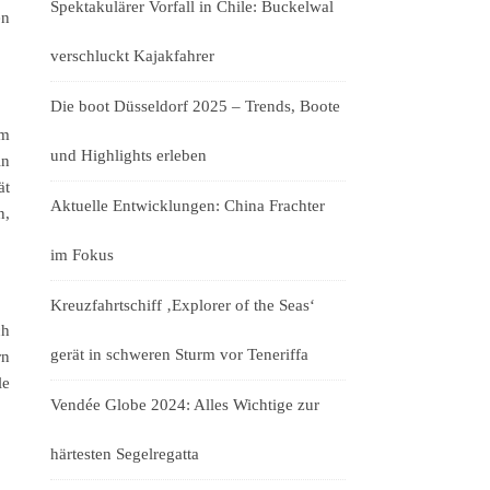
Spektakulärer Vorfall in Chile: Buckelwal
en
verschluckt Kajakfahrer
Die boot Düsseldorf 2025 – Trends, Boote
Im
und Highlights erleben
in
ät
Aktuelle Entwicklungen: China Frachter
n,
im Fokus
Kreuzfahrtschiff ‚Explorer of the Seas‘
ch
gerät in schweren Sturm vor Teneriffa
rn
le
Vendée Globe 2024: Alles Wichtige zur
härtesten Segelregatta