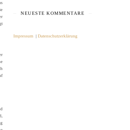
us
ie
NEUESTE KOMMENTARE
er
gt
Impressum
|
Datenschutzerklärung
er
ne
ch
uf
nd
d,
g
se