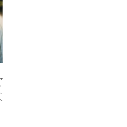
er
in
te
nd