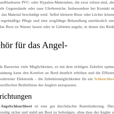
 aufblasbaren PVC- oder Hypalon-Materialien, die zwar robust sind, ab
rfe Gegenstände oder raue Uferbereiche. Insbesondere bei Kontakt m
 das Material beschädigt wird. Selbst kleinere Risse oder Löcher könn
 regelmäßige Pflege und eine sorgfältige Behandlung unerlässlich sin
das Boot zu Wasser lassen oder in Gebieten angeln, in denen das Risi
hör für das Angel-
ble Bauweise viele Möglichkeiten, es mit dem richtigen Zubehör optim
sstattung kann den Komfort an Bord deutlich erhöhen und die Effizie
modernster Elektronik – die Zubehörmöglichkeiten für ein
Schlauchbo
spezifischen Bedürfnisse des Anglers anzupassen.
richtungen
s
Angelschlauchboot
ist eine gut durchdachte Rutenhalterung. Die
eitig sicher und stabil am Boot zu befestigen, ohne dass der Angler s