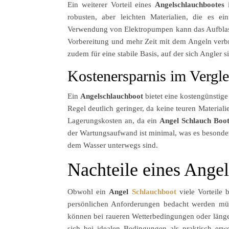
Ein weiterer Vorteil eines
Angelschlauchbootes
i
robusten, aber leichten Materialien, die es
Verwendung von Elektropumpen kann das Aufblasen
Vorbereitung und mehr Zeit mit dem Angeln verb
zudem für eine stabile Basis, auf der sich Angler
Kostenersparnis im Vergle
Ein
Angelschlauchboot
bietet eine kostengünstige
Regel deutlich geringer, da keine teuren Materia
Lagerungskosten an, da ein
Angel Schlauch Boo
der Wartungsaufwand ist minimal, was es besonders
dem Wasser unterwegs sind.
Nachteile eines Ange
Obwohl ein
Angel
Schlauchboot
viele Vorteile 
persönlichen Anforderungen bedacht werden müssen
können bei raueren Wetterbedingungen oder läng
sich bei idealen Bedingungen als praktisch er