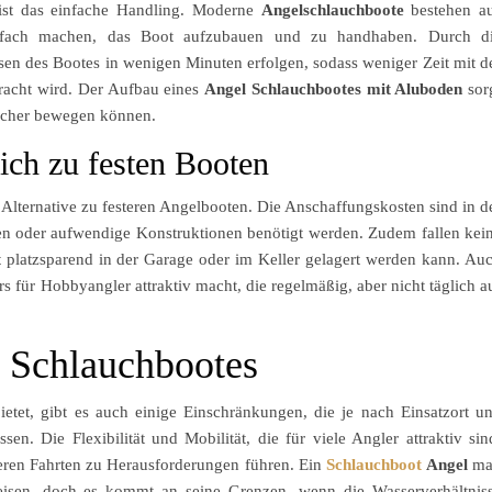
st das einfache Handling. Moderne
Angelschlauchboote
bestehen a
 einfach machen, das Boot aufzubauen und zu handhaben. Durch d
 des Bootes in wenigen Minuten erfolgen, sodass weniger Zeit mit d
racht wird. Der Aufbau eines
Angel Schlauchbootes mit Aluboden
sor
 sicher bewegen können.
ich zu festen Booten
 Alternative zu festeren Angelbooten. Die Anschaffungskosten sind in d
lien oder aufwendige Konstruktionen benötigt werden. Zudem fallen kei
t
platzsparend in der Garage oder im Keller gelagert werden kann. Au
 für Hobbyangler attraktiv macht, die regelmäßig, aber nicht täglich a
l Schlauchbootes
bietet, gibt es auch einige Einschränkungen, die je nach Einsatzort u
. Die Flexibilität und Mobilität, die für viele Angler attraktiv sin
eren Fahrten zu Herausforderungen führen. Ein
Schlauchboot
Angel
ma
weisen, doch es kommt an seine Grenzen, wenn die Wasserverhältnis