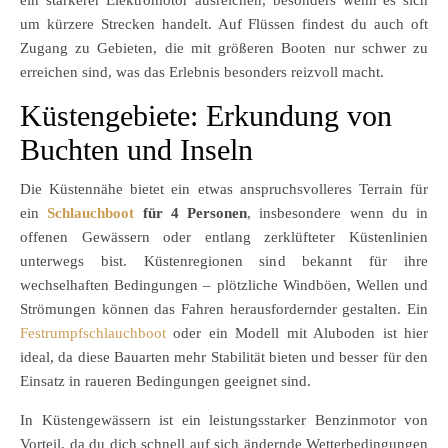
ein stärkerer Elektromotor ausreichen, besonders wenn es sich
um kürzere Strecken handelt. Auf Flüssen findest du auch oft
Zugang zu Gebieten, die mit größeren Booten nur schwer zu
erreichen sind, was das Erlebnis besonders reizvoll macht.
Küstengebiete: Erkundung von
Buchten und Inseln
Die Küstennähe bietet ein etwas anspruchsvolleres Terrain für
ein
Schlauchboot
für 4 Personen
, insbesondere wenn du in
offenen Gewässern oder entlang zerklüfteter Küstenlinien
unterwegs bist. Küstenregionen sind bekannt für ihre
wechselhaften Bedingungen – plötzliche Windböen, Wellen und
Strömungen können das Fahren herausfordernder gestalten. Ein
Festrumpfschlauchboot
oder ein Modell mit Aluboden ist hier
ideal, da diese Bauarten mehr Stabilität bieten und besser für den
Einsatz in raueren Bedingungen geeignet sind.
In Küstengewässern ist ein leistungsstarker Benzinmotor von
Vorteil, da du dich schnell auf sich ändernde Wetterbedingungen