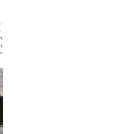
on
n
,
ra
re
er