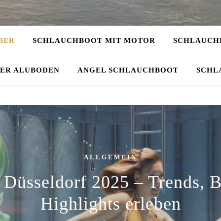
BER
SCHLAUCHBOOT MIT MOTOR
SCHLAUCHB
DER ALUBODEN
ANGEL SCHLAUCHBOOT
SCHL
ALLGEMEIN
 Düsseldorf 2025 – Trends, 
Highlights erleben