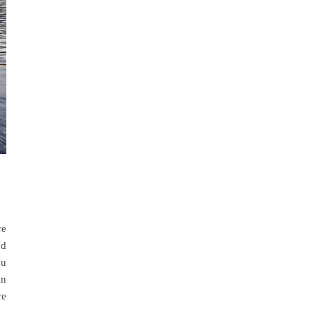
re
nd
zu
in
re