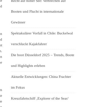
ße
Recht auf hoher See: Verbrechen auf
nd
Booten und Flucht in internationale
Gewässer
Spektakulärer Vorfall in Chile: Buckelwal
en
nd
verschluckt Kajakfahrer
ht
n.
Die boot Düsseldorf 2025 – Trends, Boote
en
me
und Highlights erleben
Aktuelle Entwicklungen: China Frachter
im Fokus
Im
te
Kreuzfahrtschiff ‚Explorer of the Seas‘
ie
en