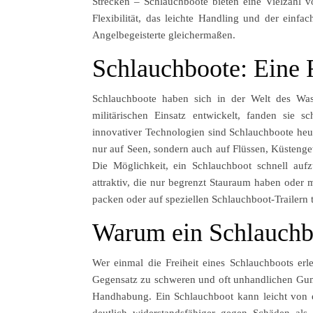
Strecken – Schlauchboote bieten eine Vielzahl v
Flexibilität, das leichte Handling und der einf
Angelbegeisterte gleichermaßen.
Schlauchboote: Eine 
Schlauchboote haben sich in der Welt des Wasser
militärischen Einsatz entwickelt, fanden sie 
innovativer Technologien sind Schlauchboote heute 
nur auf Seen, sondern auch auf Flüssen, Küsteng
Die Möglichkeit, ein Schlauchboot schnell au
attraktiv, die nur begrenzt Stauraum haben oder 
packen oder auf speziellen Schlauchboot-Trailern t
Warum ein Schlauchbo
Wer einmal die Freiheit eines Schlauchboots erl
Gegensatz zu schweren und oft unhandlichen Gum
Handhabung. Ein Schlauchboot kann leicht von e
deutlich widerstandsfähiger gegen Schäden als