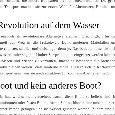
on Vorteilen, die andere Bootsarten oft nicht bieten können. Die gro
ache Transport machen sie zur ersten Wahl für Abenteurer, Familien u
Revolution auf dem Wasser
sports als revolutionäre Alternative etabliert. Ursprünglich für d
schnell den Weg in die Freizeitwelt. Dank moderner Materialien u
robuster, stabiler und vielseitiger denn je. Das bedeutet, dass sie nic
ewässern oder sogar auf hoher See problemlos eingesetzt werden könne
fzublasen und wieder zu verstauen, macht es besonders für Mensch
mobil bleiben wollen. Viele moderne Modelle lassen sich in Kofferräu
ransportieren, was sie noch attraktiver für spontane Abenteuer macht.
ot und kein anderes Boot?
ebt hat, wird schnell verstehen, warum diese Boote so beliebt sind. 
mibooten oder festen Booten bieten Schlauchboote eine unkomplizier
iner Person getragen und ins Wasser gelassen werden. Zudem sind s
 man vielleicht denkt. Moderne Schlauchboote bestehen aus robust