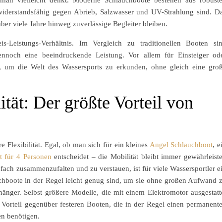
iderstandsfähig gegen Abrieb, Salzwasser und UV-Strahlung sind. D
über viele Jahre hinweg zuverlässige Begleiter bleiben.
is-Leistungs-Verhältnis. Im Vergleich zu traditionellen Booten si
ennoch eine beeindruckende Leistung. Vor allem für Einsteiger od
l, um die Welt des Wassersports zu erkunden, ohne gleich eine gro
ität: Der größte Vorteil von
 Flexibilität. Egal, ob man sich für ein kleines
Angel Schlauchboot
, e
t für 4 Personen
entscheidet – die Mobilität bleibt immer gewährleiste
ach zusammenzufalten und zu verstauen, ist für viele Wassersportler e
chboote in der Regel leicht genug sind, um sie ohne großen Aufwand 
hänger. Selbst größere Modelle, die mit einem Elektromotor ausgestatt
n Vorteil gegenüber festeren Booten, die in der Regel einen permanent
en benötigen.