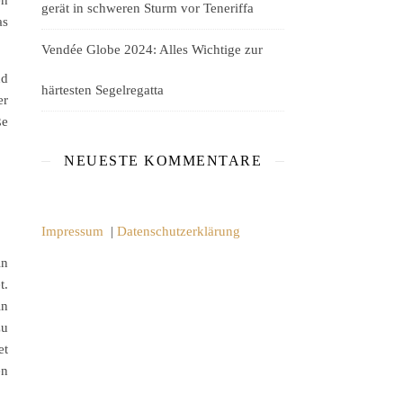
gerät in schweren Sturm vor Teneriffa
as
Vendée Globe 2024: Alles Wichtige zur
nd
härtesten Segelregatta
er
ße
NEUESTE KOMMENTARE
Impressum
|
Datenschutzerklärung
in
t.
in
zu
et
en