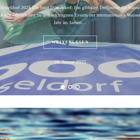
Düsseldorf 2025 Die boot Düsseldorf: Ein globaler Treffpunkt für Wasse
lt seit Jahrzehnten zu den wichtigsten Events der internationalen Wasse
Jahr im Januar…
WEITERLESEN
20. Januar 2025