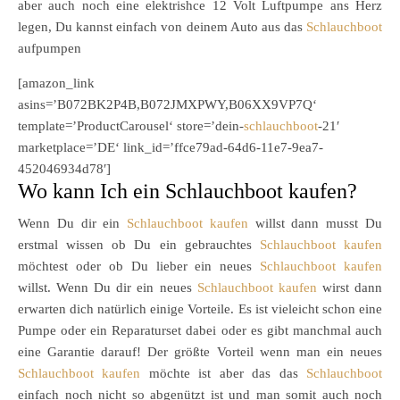
aber auch noch eine elektrishce 12 Volt Luftpumpe ans Herz
legen, Du kannst einfach von deinem Auto aus das
Schlauchboot
aufpumpen
[amazon_link
asins=’B072BK2P4B,B072JMXPWY,B06XX9VP7Q‘
template=’ProductCarousel‘ store=’dein-
schlauchboot
-21′
marketplace=’DE‘ link_id=’ffce79ad-64d6-11e7-9ea7-
452046934d78′]
Wo kann Ich ein Schlauchboot kaufen?
Wenn Du dir ein
Schlauchboot kaufen
willst dann musst Du
erstmal wissen ob Du ein gebrauchtes
Schlauchboot kaufen
möchtest oder ob Du lieber ein neues
Schlauchboot kaufen
willst. Wenn Du dir ein neues
Schlauchboot kaufen
wirst dann
erwarten dich natürlich einige Vorteile. Es ist vieleicht schon eine
Pumpe oder ein Reparaturset dabei oder es gibt manchmal auch
eine Garantie darauf! Der größte Vorteil wenn man ein neues
Schlauchboot kaufen
möchte ist aber das das
Schlauchboot
einfach noch nicht so abgenützt ist und man somit auch noch