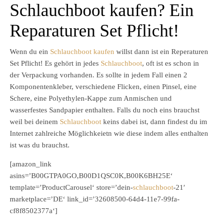
Schlauchboot kaufen? Ein
Reparaturen Set Pflicht!
Wenn du ein
Schlauchboot kaufen
willst dann ist ein Reperaturen
Set Pflicht! Es gehört in jedes
Schlauchboot
, oft ist es schon in
der Verpackung vorhanden. Es sollte in jedem Fall einen 2
Komponentenkleber, verschiedene Flicken, einen Pinsel, eine
Schere, eine Polyethylen-Kappe zum Anmischen und
wasserfestes Sandpapier enthalten. Falls du noch eins brauchst
weil bei deinem
Schlauchboot
keins dabei ist, dann findest du im
Internet zahlreiche Möglichkeietn wie diese indem alles enthalten
ist was du brauchst.
[amazon_link
asins=’B00GTPA0GO,B00D1QSC0K,B00K6BH25E‘
template=’ProductCarousel‘ store=’dein-
schlauchboot
-21′
marketplace=’DE‘ link_id=’32608500-64d4-11e7-99fa-
cf8f8502377a‘]