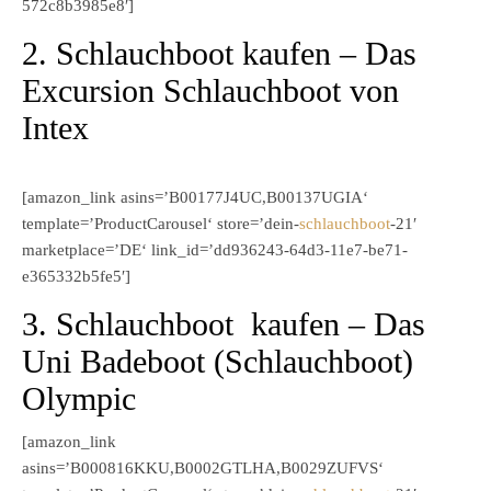
572c8b3985e8′]
2. Schlauchboot kaufen – Das
Excursion Schlauchboot von
Intex
[amazon_link asins=’B00177J4UC,B00137UGIA‘
template=’ProductCarousel‘ store=’dein-
schlauchboot
-21′
marketplace=’DE‘ link_id=’dd936243-64d3-11e7-be71-
e365332b5fe5′]
3. Schlauchboot kaufen – Das
Uni Badeboot (Schlauchboot)
Olympic
[amazon_link
asins=’B000816KKU,B0002GTLHA,B0029ZUFVS‘