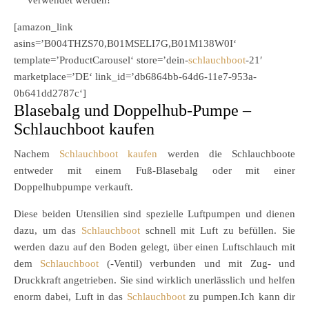
verwendet werden!
[amazon_link
asins=’B004THZS70,B01MSELI7G,B01M138W0I‘
template=’ProductCarousel‘ store=’dein-
schlauchboot
-21′
marketplace=’DE‘ link_id=’db6864bb-64d6-11e7-953a-
0b641dd2787c‘]
Blasebalg und Doppelhub-Pumpe –
Schlauchboot kaufen
Nachem
Schlauchboot kaufen
werden die Schlauchboote
entweder mit einem Fuß-Blasebalg oder mit einer
Doppelhubpumpe verkauft.
Diese beiden Utensilien sind spezielle Luftpumpen und dienen
dazu, um das
Schlauchboot
schnell mit Luft zu befüllen. Sie
werden dazu auf den Boden gelegt, über einen Luftschlauch mit
dem
Schlauchboot
(-Ventil) verbunden und mit Zug- und
Druckkraft angetrieben. Sie sind wirklich unerlässlich und helfen
enorm dabei, Luft in das
Schlauchboot
zu pumpen.Ich kann dir