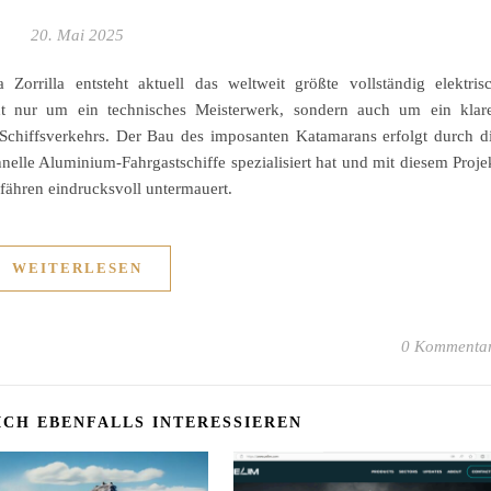
20. Mai 2025
orrilla entsteht aktuell das weltweit größte vollständig elektris
icht nur um ein technisches Meisterwerk, sondern auch um ein klar
Schiffsverkehrs. Der Bau des imposanten Katamarans erfolgt durch d
hnelle Aluminium-Fahrgastschiffe spezialisiert hat und mit diesem Proje
ßfähren eindrucksvoll untermauert.
WEITERLESEN
0 Kommenta
ICH EBENFALLS INTERESSIEREN