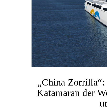
„China Zorrilla“:
Katamaran der We
u