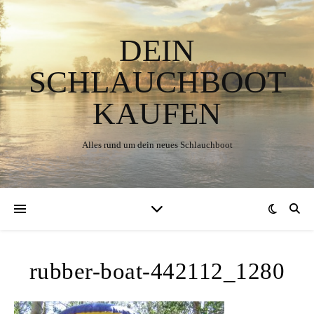
DEIN
SCHLAUCHBOOT
KAUFEN
Alles rund um dein neues Schlauchboot
rubber-boat-442112_1280