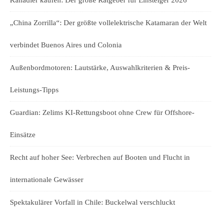
Kanadier kaufen: Der große Ratgeber für Einsteiger 2026
„China Zorrilla“: Der größte vollelektrische Katamaran der Welt
verbindet Buenos Aires und Colonia
Außenbordmotoren: Lautstärke, Auswahlkriterien & Preis-
Leistungs-Tipps
Guardian: Zelims KI-Rettungsboot ohne Crew für Offshore-
Einsätze
Recht auf hoher See: Verbrechen auf Booten und Flucht in
internationale Gewässer
Spektakulärer Vorfall in Chile: Buckelwal verschluckt