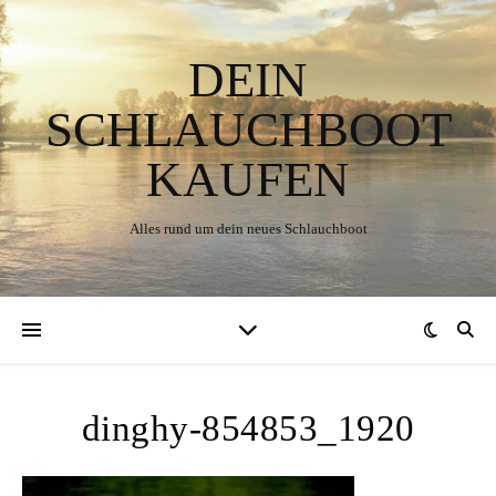
DEIN
SCHLAUCHBOOT
KAUFEN
Alles rund um dein neues Schlauchboot
dinghy-854853_1920