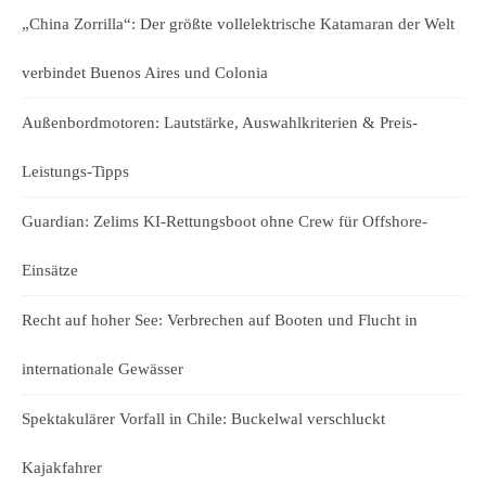
„China Zorrilla“: Der größte vollelektrische Katamaran der Welt
verbindet Buenos Aires und Colonia
Außenbordmotoren: Lautstärke, Auswahlkriterien & Preis-
Leistungs-Tipps
Guardian: Zelims KI-Rettungsboot ohne Crew für Offshore-
Einsätze
Recht auf hoher See: Verbrechen auf Booten und Flucht in
internationale Gewässer
Spektakulärer Vorfall in Chile: Buckelwal verschluckt
Kajakfahrer