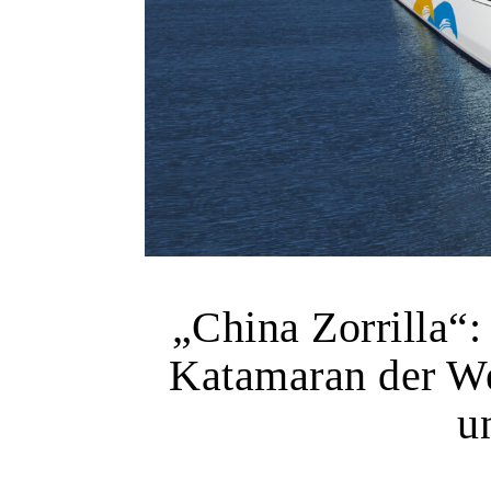
„China Zorrilla“:
Katamaran der We
u