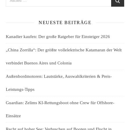
NEUESTE BEITRÄGE
Kanadier kaufen: Der große Ratgeber für Einsteiger 2026
„China Zorrilla“: Der größte vollelektrische Katamaran der Welt
verbindet Buenos Aires und Colonia
Außenbordmotoren: Lautstärke, Auswahlkriterien & Preis-
Leistungs-Tipps
Guardian: Zelims KI-Rettungsboot ohne Crew für Offshore-
Einsätze
Recht auf hoher See: Verbrechen auf Booten und Flucht in