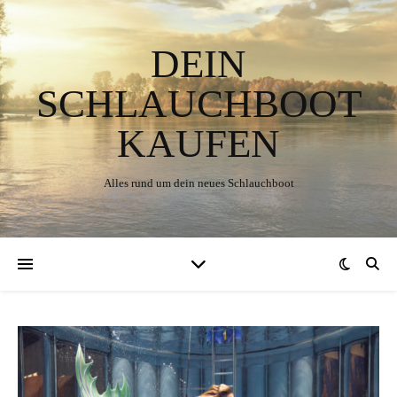
DEIN
SCHLAUCHBOOT
KAUFEN
Alles rund um dein neues Schlauchboot